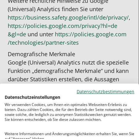
Weitere rechtliche Hinweise zu Google
(Universal) Analytics finden Sie unter
https://business.safety.google
/intl
/de
/privacy
/
,
https://policies.google.com
/privacy
?hl=de
&gl=de
und unter
https://policies.google.com
/technologies
/partner-sites
Demografische Merkmale
Google (Universal) Analytics nutzt die spezielle
Funktion „demografische Merkmale“ und kann
darüber Statistiken erstellen, die Aussagen
über das Alter, Geschlecht und Interessen von
Datenschutzbestimmungen
Seitenbesuchern treffen. Dies geschieht durch
Datenschutzeinstellungen
die Analyse von Werbung und Informationen
Wir verwenden Cookies, um Ihnen ein optimales Webseiten-Erlebnis zu
bieten. Dazu zählen Cookies, die für den Betrieb der Seite notwendig sind,
von Drittanbietern. Dadurch können
sowie solche, die lediglich zu anonymen Statistikzwecken genutzt werden.
Sie können entscheiden, ob Sie diese zulassen möchten.
Zielgruppen für Marketingaktivitäten
identifiziert werden. Die gesammelten Daten
Weitere Informationen und Änderungsmöglichkeiten erhalten Sie, wenn Sie
können jedoch keiner bestimmten Person
auf "Anpassen" klicken.