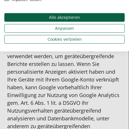
zugeordnet werden und werden nach einer
Speicherung für die Dauer von zwei Monaten
Alle akzeptieren
gelöscht.
Anpassen
Google Signals
Cookies verbieten
Als Erweiterung zu Google (Universal) Analytics
kann auf dieser Website Google Signals
verwendet werden, um geräteübergreifende
Berichte erstellen zu lassen. Wenn Sie
personalisierte Anzeigen aktiviert haben und
Ihre Geräte mit Ihrem Google-Konto verknüpft
haben, kann Google vorbehaltlich Ihrer
Einwilligung zur Nutzung von Google Analytics
gem. Art. 6 Abs. 1 lit. a DSGVO Ihr
Nutzungsverhalten geräteübergreifend
analysieren und Datenbankmodelle, unter
anderem zu geräteübergreifenden