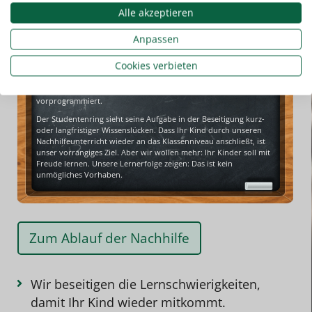
Alle akzeptieren
Anpassen
Unsere Lehrkräfte sind für die Schülernachhilfe bestens geeignet.
Cookies verbieten
Es sind Studentinnen und Studenten. Sie sind motiviert, kennen
den Lernstoff und verfügen über sicheren Umgang mit jungen
Menschen. Eine individuelle und effiziente Betreuung ist somit
vorprogrammiert.
Der Studentenring sieht seine Aufgabe in der Beseitigung kurz-
oder langfristiger Wissenslücken. Dass Ihr Kind durch unseren
Nachhilfeunterricht
wieder an das Klassenniveau anschließt, ist
unser vorrangiges Ziel. Aber wir wollen mehr: Ihr Kinder soll mit
Freude lernen. Unsere
Lernerfolge
zeigen: Das ist kein
unmögliches Vorhaben.
Zum Ablauf der Nachhilfe
Wir beseitigen die Lernschwierigkeiten,
damit Ihr Kind wieder mitkommt.