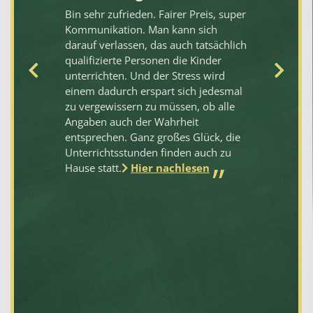
en
Bin sehr zufrieden. Fairer Preis, super
Mi
und
Kommunikation. Man kann sich
wa
darauf verlassen, das auch tatsächlich
ko
qualifizierte Personen die Kinder
we
unterrichten. Und der Stress wird
St
einem dadurch erspart sich jedesmal
wa
zu vergewissern zu müssen, ob alle
Ei
Angaben auch der Wahrheit
na
entsprechen. Ganz großes Glück, die
Na
Unterrichtsstunden finden auch zu
so
Hause statt.
Hier nachlesen
un
n
Le
me
er
be
je
we