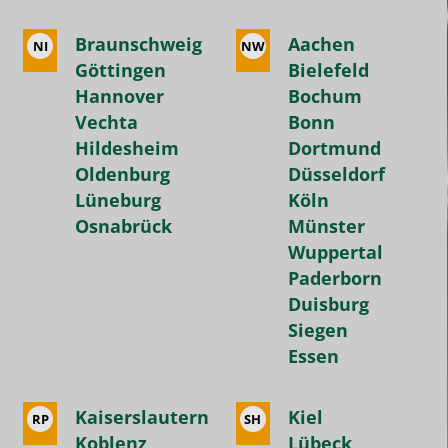
Braunschweig
Aachen
NI
NW
Göttingen
Bielefeld
Hannover
Bochum
Vechta
Bonn
Hildesheim
Dortmund
Oldenburg
Düsseldorf
Lüneburg
Köln
Osnabrück
Münster
Wuppertal
Paderborn
Duisburg
Siegen
Essen
Kaiserslautern
Kiel
RP
SH
Koblenz
Lübeck