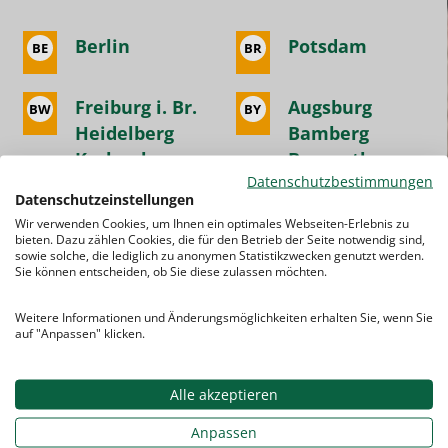
Berlin
Potsdam
BE
BR
Freiburg i. Br.
Augsburg
BW
BY
Heidelberg
Bamberg
Karlsruhe
Bayreuth
Datenschutzbestimmungen
Konstanz
Coburg
Datenschutzeinstellungen
Mannheim
Deggendorf
Wir verwenden Cookies, um Ihnen ein optimales Webseiten-Erlebnis zu
Stuttgart
Erlangen
bieten. Dazu zählen Cookies, die für den Betrieb der Seite notwendig sind,
sowie solche, die lediglich zu anonymen Statistikzwecken genutzt werden.
Tübingen
Hof (Saale)
Sie können entscheiden, ob Sie diese zulassen möchten.
Ulm
Ingolstadt
Ludwigsburg
München
Weitere Informationen und Änderungsmöglichkeiten erhalten Sie, wenn Sie
auf "Anpassen" klicken.
Heilbronn
Nürnberg
Pforzheim
Passau
Regensburg
Alle akzeptieren
Würzburg
Anpassen
Schweinfurt