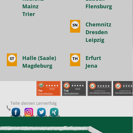
Mainz
Flensburg
Trier
Chemnitz
SN
Dresden
Leipzig
Halle (Saale)
Erfurt
ST
TH
Magdeburg
Jena
Teile deinen Lernerfolg