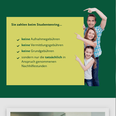
Sie zahlen beim Studentenring…
keine
Aufnahme­gebühren
keine
Vermittlungs­gebühren
keine
Grund­gebühren
sondern nur die
tatsächlich
in
Anspruch genommenen
Nachhilfe­stunden