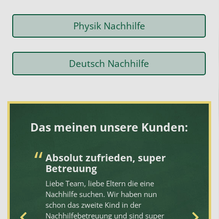
Physik Nachhilfe
Deutsch Nachhilfe
Das meinen unsere Kunden:
Absolut zufrieden, super
S
Betreuung
„
N
Liebe Team, liebe Eltern die eine
Nachhilfe suchen. Wir haben nun
Un
schon das zweite Kind in der
Be
Nachhilfebetreuung und sind super
me