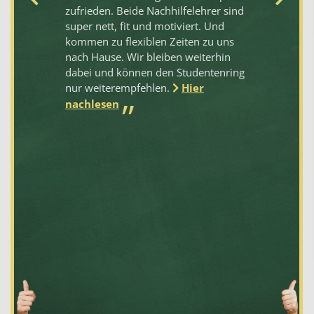
n
zufrieden. Beide Nachhilfelehrer sind
Pr
s
super nett, fit und motiviert. Und
em
rt.
kommen zu flexiblen Zeiten zu uns
r
nach Hause. Wir bleiben weiterhin
e
dabei und können den Studentenring
nur weiterempfehlen.
Hier
nachlesen
ft
bt,