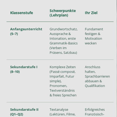
Schwerpunkte
Klassenstufe
Ihr Ziel
(Lehrplan)
Anfangsunterricht
Grundwortschatz,
Fundament
(5–7)
Aussprache &
festigen &
Intonation, erste
Motivation
Grammatik-Basics
wecken
(Verben im
Präsens, Satzbau)
Sekundarstufe I
Komplexe Zeiten
Anschluss
(8–10)
(Passé composé,
halten,
Imparfait, Futur
Sprachbarrieren
simple),
abbauen &
Pronomen,
Qualifikation
Textverständnis
& freies Sprechen
Sekundarstufe II
Textanalyse
Erfolgreiches
(Q1–Q2)
(Lektüren, Filme,
Französisch-