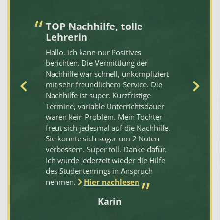
TOP Nachhilfe, tolle
Z
Lehrerin
Da
Hallo, ich kann nur Positives
pe
berichten. Die Vermittlung der
di
en
Nachhilfe war schnell, unkompliziert
pa
mit sehr freundlichem Service. Die
te
Nachhilfe ist super. Kurzfristige
üb
t
Termine, variable Unterrichtsdauer
Au
waren kein Problem. Mein Tochter
se
freut sich jedesmal auf die Nachhilfe.
al
Sie konnte sich sogar um 2 Noten
Pü
d
verbessern. Super toll. Danke dafür.
mi
Ich würde jederzeit wieder die Hilfe
des Studentenrings in Anspruch
nehmen.
Hier nachlesen
ine
Karin