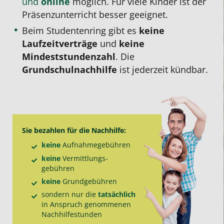
und
online
möglich. Für viele Kinder ist der
Präsenzunterricht besser geeignet.
Beim Studentenring gibt es
keine
Laufzeitverträge
und
keine
Mindeststundenzahl
. Die
Grundschulnachhilfe
ist jederzeit kündbar.
Sie bezahlen für die
Nachhilfe
:
keine
Aufnahme­gebühren
keine
Vermittlungs­
gebühren
keine
Grund­gebühren
sondern nur die
tatsächlich
in Anspruch genommenen
Nachhilfe­stunden